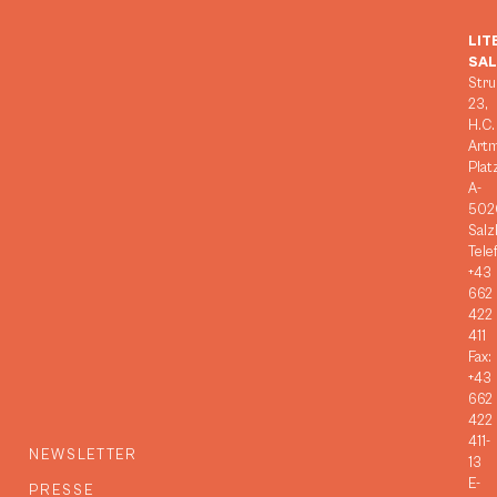
LIT
SA
Stru
23,
H.C.
Art
Plat
A-
502
Salz
Tele
+43
662
422
411
Fax:
+43
662
422
411-
NEWSLETTER
13
E-
PRESSE