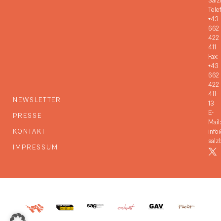
Salz
Tele
+43
662
422
411
Fax:
+43
662
422
411-
NEWSLETTER
13
E-
PRESSE
Mail:
KONTAKT
info
salz
IMPRESSUM