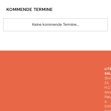
KOMMENDE TERMINE
Keine kommende Termine...
LIT
SA
Stru
23,
H.C.
Art
Plat
A-
502