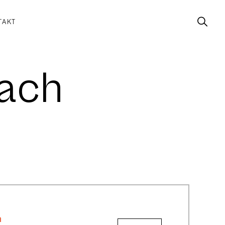
TAKT
ach
h