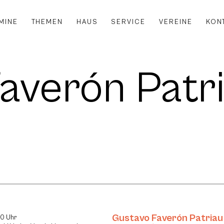
MINE
THEMEN
HAUS
SERVICE
VEREINE
KON
averón Patr
Gustavo Faverón Patriau
30 Uhr