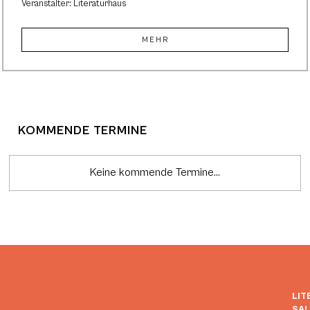
Veranstalter: Literaturhaus
MEHR
KOMMENDE TERMINE
Keine kommende Termine...
LIT
SA