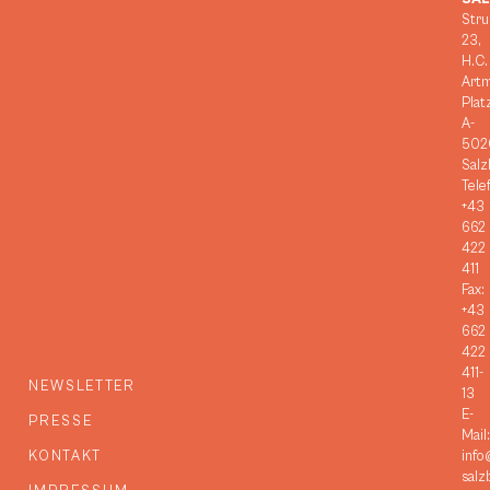
Stru
23,
H.C.
Art
Plat
A-
502
Salz
Tele
+43
662
422
411
Fax:
+43
662
422
411-
NEWSLETTER
13
E-
PRESSE
Mail:
KONTAKT
info
salz