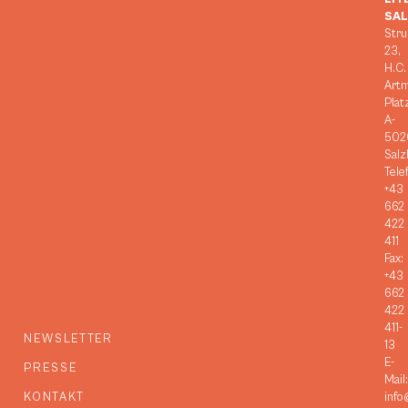
SA
Stru
23,
H.C.
Art
Plat
A-
502
Salz
Tele
+43
662
422
411
Fax:
+43
662
422
411-
NEWSLETTER
13
E-
PRESSE
Mail:
KONTAKT
info