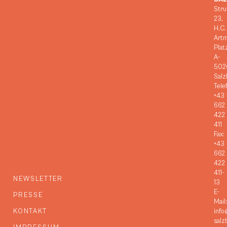
Stru
23,
H.C.
Art
Plat
A-
502
Salz
Tele
+43
662
422
411
Fax:
+43
662
422
411-
NEWSLETTER
13
E-
PRESSE
Mail:
KONTAKT
info
salz