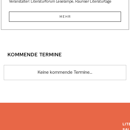
Veranstalter: Literaturforum Leselampe, Rauriser Literaturtage
MEHR
KOMMENDE TERMINE
Keine kommende Termine...
LIT
SA