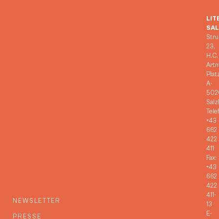
LIT
SA
Stru
23,
H.C.
Art
Plat
A-
502
Salz
Tele
+43
662
422
411
Fax:
+43
662
422
411-
NEWSLETTER
13
E-
PRESSE