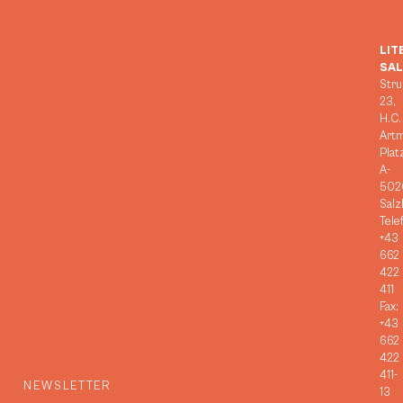
LIT
SA
Stru
23,
H.C.
Art
Plat
A-
502
Salz
Tele
+43
662
422
411
Fax:
+43
662
422
411-
NEWSLETTER
13