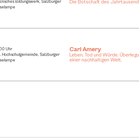
Die Botschaft des Jahrtausend
holisches Bildungswerk, Salzburger
eselampe
Carl Amery
:00 Uhr
Leben, Tod und Würde. Überlegu
h. Hochschulgemeinde, Salzburger
einer nachhaltigen Welt.
eselampe