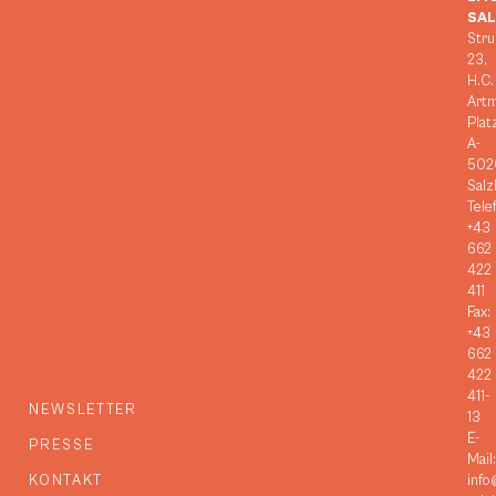
SA
Stru
23,
H.C.
Art
Plat
A-
502
Salz
Tele
+43
662
422
411
Fax:
+43
662
422
411-
NEWSLETTER
13
E-
PRESSE
Mail:
KONTAKT
info