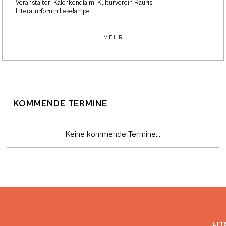
Veranstalter: Kalchkendlalm, Kulturverein Rauris,
Literaturforum Leselampe
MEHR
KOMMENDE TERMINE
Keine kommende Termine...
LIT