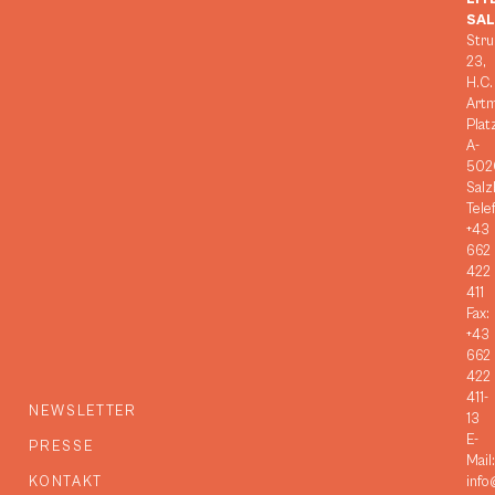
SA
Stru
23,
H.C.
Art
Plat
A-
502
Salz
Tele
+43
662
422
411
Fax:
+43
662
422
411-
NEWSLETTER
13
E-
PRESSE
Mail:
KONTAKT
info