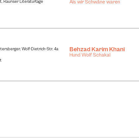
Als wir Schwäne waren
it, Rauriser Literaturtage
Behzad Karim Khani
tersberger, Wolf-Dietrich-Str. 4a
Hund Wolf Schakal
t