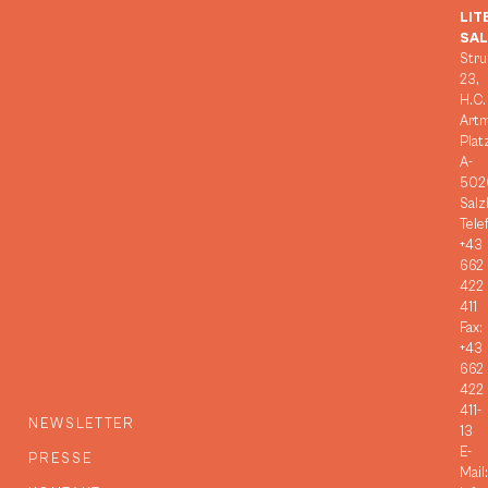
LIT
SA
Stru
23,
H.C.
Art
Plat
A-
502
Salz
Tele
+43
662
422
411
Fax:
+43
662
422
411-
NEWSLETTER
13
E-
PRESSE
Mail: