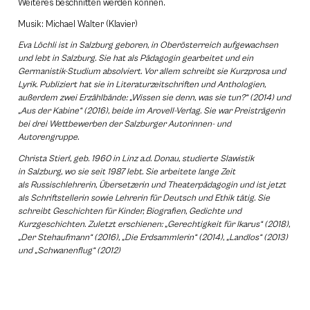
Weiteres beschnitten werden können.
Musik: Michael Walter (Klavier)
Eva Löchli ist in Salzburg geboren, in Oberösterreich aufgewachsen
und lebt in Salzburg. Sie hat als Pädagogin gearbeitet und ein
Germanistik-Studium absolviert. Vor allem schreibt sie Kurzprosa und
Lyrik.
Publiziert hat sie in Literaturzeitschriften und Anthologien,
außerdem zwei Erzählbände: „Wissen sie denn, was sie tun?“ (2014) und
„Aus der Kabine“ (2016), beide im Arovell-Verlag. Sie war Preisträgerin
bei drei Wettbewerben der Salzburger Autorinnen- und
Autorengruppe.
Christa Stierl, geb. 1960 in Linz a.d. Donau, studierte Slawistik
in
Salzburg, wo sie seit 1987 lebt. Sie arbeitete lange Zeit
als
Russischlehrerin, Übersetzerin und Theaterpädagogin und ist jetzt
als Schriftstellerin sowie Lehrerin für Deutsch und Ethik tätig. Sie
schreibt Geschichten für Kinder, Biografien, Gedichte und
Kurzgeschichten.
Zuletzt erschienen: „Gerechtigkeit für Ikarus“ (2018),
„Der Stehaufmann“ (2016), „Die Erdsammlerin“ (2014), „Landlos“ (2013)
und „Schwanenflug“ (2012)