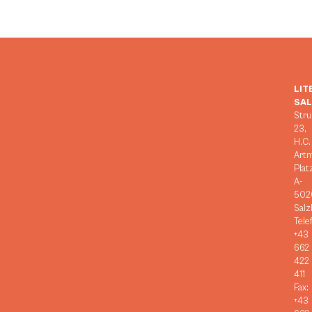
LIT
SA
Stru
23,
H.C.
Art
Plat
A-
502
Salz
Tele
+43
662
422
411
Fax:
+43