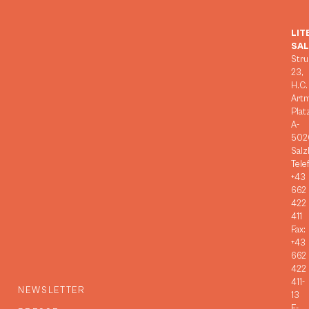
LIT
SA
Stru
23,
H.C.
Art
Plat
A-
502
Salz
Tele
+43
662
422
411
Fax:
+43
662
422
411-
NEWSLETTER
13
E-