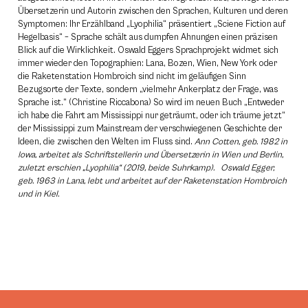
Übersetzerin und Autorin zwischen den Sprachen, Kulturen und deren
Symptomen: Ihr Erzählband „Lyophilia“ präsentiert „Sciene Fiction auf
Hegelbasis“ – Sprache schält aus dumpfen Ahnungen einen präzisen
Blick auf die Wirklichkeit. Oswald Eggers Sprachprojekt widmet sich
immer wieder den Topographien: Lana, Bozen, Wien, New York oder
die Raketenstation Hombroich sind nicht im geläufigen Sinn
Bezugsorte der Texte, sondern „vielmehr Ankerplatz der Frage, was
Sprache ist.“ (Christine Riccabona) So wird im neuen Buch „Entweder
ich habe die Fahrt am Mississippi nur geträumt, oder ich träume jetzt“
der Mississippi zum Mainstream der verschwiegenen Geschichte der
Ideen, die zwischen den Welten im Fluss sind.
Ann Cotten, geb. 1982 in
Iowa, arbeitet als Schriftstellerin und Übersetzerin in Wien und Berlin,
zuletzt erschien „Lyophilia“ (2019, beide Suhrkamp). Oswald Egger,
geb. 1963 in Lana, lebt und arbeitet auf der Raketenstation Hombroich
und in Kiel.