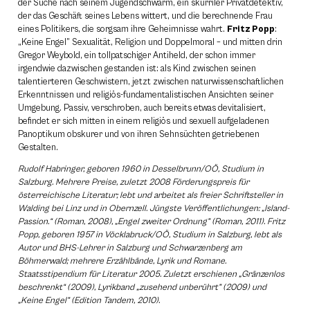
der Suche nach seinem Jugendschwarm, ein skurriler Privatdetektiv,
der das Geschäft seines Lebens wittert, und die berechnende Frau
eines Politikers, die sorgsam ihre Geheimnisse wahrt.
Fritz Popp
:
„Keine Engel” Sexualität, Religion und Doppelmoral – und mitten drin
Gregor Weybold, ein tollpatschiger Antiheld, der schon immer
irgendwie dazwischen gestanden ist: als Kind zwischen seinen
talentierteren Geschwistern, jetzt zwischen naturwissenschaftlichen
Erkenntnissen und religiös-fundamentalistischen Ansichten seiner
Umgebung. Passiv, verschroben, auch bereits etwas devitalisiert,
befindet er sich mitten in einem religiös und sexuell aufgeladenen
Panoptikum obskurer und von ihren Sehnsüchten getriebenen
Gestalten.
Rudolf Habringer, geboren 1960 in Desselbrunn/OÖ, Studium in
Salzburg. Mehrere Preise, zuletzt 2008 Förderungspreis für
österreichische Literatur; lebt und arbeitet als freier Schriftsteller in
Walding bei Linz und in Obernzell. Jüngste Veröffentlichungen: „Island-
Passion.“ (Roman, 2008), „Engel zweiter Ordnung” (Roman, 2011). Fritz
Popp, geboren 1957 in Vöcklabruck/OÖ, Studium in Salzburg, lebt als
Autor und BHS-Lehrer in Salzburg und Schwarzenberg am
Böhmerwald; mehrere Erzählbände, Lyrik und Romane.
Staatsstipendium für Literatur 2005. Zuletzt erschienen „Gränzenlos
beschrenkt“ (2009), Lyrikband „zusehend unberührt” (2009) und
„Keine Engel” (Edition Tandem, 2010).