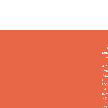
LIT
SA
Stru
23,
H.C.
Art
Plat
A-
502
Salz
Tele
+43
662
422