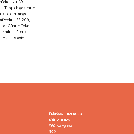
rücken gilt. Wie
 den Teppich gekehrte
ichte der längst
rafrechts (§§ 209,
utor Günter Tolar
e mit mir", aus
n Mann" sowie
LITERATURHAUS
Telefon:
SALZBURG
+43
Strubergasse
662
23,
422