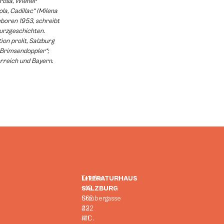
rosa, Wiener
ola, Cadillac“ (Milena
eboren 1953, schreibt
urzgeschichten.
ion prolit, Salzburg
 Brimsendoppler“;
rreich und Bayern.
LITERATURHAUS
Telefon:
SALZBURG
+43
Strubergasse
662
23,
422
H.C.
411