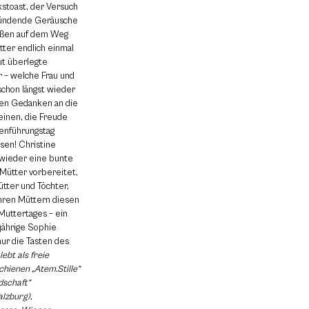
kstoast, der Versuch
kündende Geräusche
raßen auf dem Weg
tter endlich einmal
ut überlegte
 – welche Frau und
schon längst wieder
 den Gedanken an die
einen, die Freude
enführungstag
sen! Christine
 wieder eine bunte
Mütter vorbereitet,
tter und Töchter,
ren Müttern diesen
Muttertages – ein
jährige Sophie
ur die Tasten des
ebt als freie
schienen „Atem.Stille“
dschaft“
alzburg),