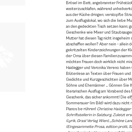
Brösel im Bett, angebrannter Frühstüc
weiterzuschlafen, während unheilver
aus der Küche dringen; verstopfte St
zum Ausflugslokal, wo sich die liebe Mu
an den gedeckten Tisch setzen kann; g
Geschenke wie Mixer und Staubsauger
Mutter hat diesen Tag nicht insgeheim 
abschaffen wollen? Aber nein – allein
gekritzelten Kinderzeichnungen der Kl
der Oma über diesen Familienzusamm
möchten Frauen doch wirklich nicht mis
Haidegger und Veronika Vereno haben
Blütenlese an Texten über Frauen und 
Gedichte und Kurzgeschichten über Mü
Söhne und Ehemänner … Gönnen Sie Ih
literarischen Ausflug am Vorabend des 
Geschenk, das sicher ankommt! Die elf
Sommerauer (im Bild) wird dazu nicht n
Pianos be-rühren!
Christine Haidegger l
Schriftstellerin in Salzburg. Zuletzt er
(Lyrik, Grasl Verlag Wien), „Schöne Lan
(Eingesammelte Prosa, edition prolit, S