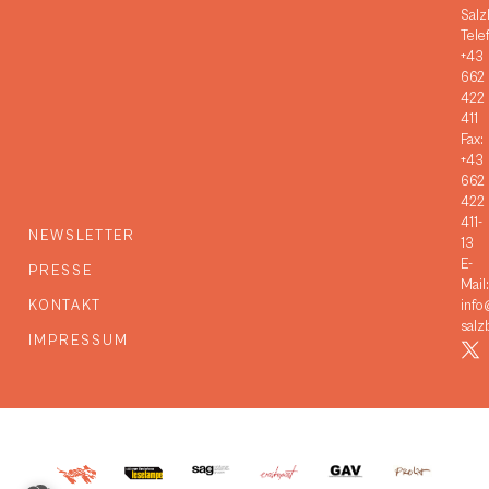
Salz
Tele
+43
662
422
411
Fax:
+43
662
422
411-
NEWSLETTER
13
E-
PRESSE
Mail:
KONTAKT
info
salz
IMPRESSUM