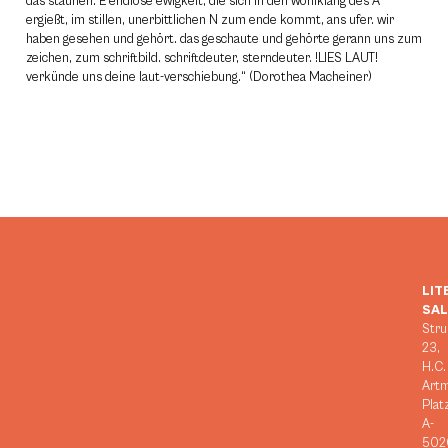
das staunen. E endlose ewigkeit, die sich in den wohlklang des A
ergießt, im stillen, unerbittlichen N zum ende kommt, ans ufer. wir
haben gesehen und gehört. das geschaute und gehörte gerann uns zum
zeichen, zum schriftbild. schriftdeuter, sterndeuter. !LIES LAUT!
verkünde uns deine laut-verschiebung.“ (Dorothea Macheiner)
LIT
SA
Stru
23,
H.C.
Art
Plat
A-
502