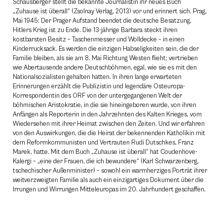
Schausberger stellt die bekannte Journalistin ihr neues Buch
„Zuhause ist überall“ (Zsolnay Verlag, 2013) vor und erinnert sich. Prag,
Mai 1945: Der Prager Aufstand beendet die deutsche Besatzung,
Hitlers Krieg ist zu Ende. Die 13-jährige Barbara steckt ihren
kostbarsten Besitz – Taschenmesser und Wolldecke – in einen
Kinderrucksack. Es werden die einzigen Habseligkeiten sein, die der
Familie bleiben, als sie am 8. Mai Richtung Westen flieht; vertrieben
wie Abertausende andere Deutschböhmen, egal, wie sie es mit den
Nationalsozialisten gehalten hatten. In ihren lange erwarteten
Erinnerungen erzählt die Publizistin und legendäre Osteuropa-
Korrespondentin des ORF von der untergegangenen Welt der
böhmischen Aristokratie, in die sie hineingeboren wurde, von ihren
Anfängen als Reporterin in den Jahrzehnten des Kalten Krieges, vom
Wiedersehen mit ihrer Heimat zwischen den Zeiten. Und wir erfahren
von den Auswirkungen, die die Heirat der bekennenden Katholikin mit
dem Reformkommunisten und Vertrauten Rudi Dutschkes, Franz
Marek, hatte. Mit dem Buch „Zuhause ist überall“ hat Coudenhove-
Kalergi – „eine der Frauen, die ich bewundere“ (Karl Schwarzenberg,
tschechischer Außenminister) – sowohl ein warmherziges Porträt ihrer
weitverzweigten Familie als auch ein einzigartiges Dokument über die
Irrungen und Wirrungen Mitteleuropas im 20. Jahrhundert geschaffen.