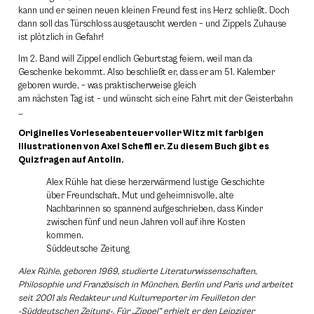
kann und er seinen neuen kleinen Freund fest ins Herz schließt. Doch
dann soll das Türschloss ausgetauscht werden – und Zippels Zuhause
ist plötzlich in Gefahr!
Im 2. Band will Zippel endlich Geburtstag feiern, weil man da
Geschenke bekommt. Also beschließt er, dass er am 51. Kalember
geboren wurde, – was praktischerweise gleich
am nächsten Tag ist – und wünscht sich eine Fahrt mit der Geisterbahn
…
Originelles Vorleseabenteuer voller Witz mit farbigen
Illustrationen von Axel Scheffl er. Zu diesem Buch gibt es
Quizfragen auf Antolin.
Alex Rühle hat diese herzerwärmend lustige Geschichte
über Freundschaft, Mut und geheimnisvolle, alte
Nachbarinnen so spannend aufgeschrieben, dass Kinder
zwischen fünf und neun Jahren voll auf ihre Kosten
kommen.
Süddeutsche Zeitung
Alex Rühle, geboren 1969, studierte Literaturwissenschaften,
Philosophie und Französisch in München, Berlin und Paris und arbeitet
seit 2001 als Redakteur und Kulturreporter im Feuilleton der
›Süddeutschen Zeitung‹. Für „Zippel” erhielt er den Leipziger