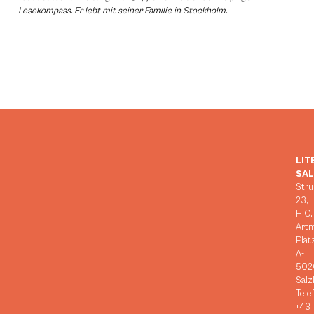
Lesekompass. Er lebt mit seiner Familie in Stockholm.
LIT
SA
Stru
23,
H.C.
Art
Plat
A-
502
Salz
Tele
+43