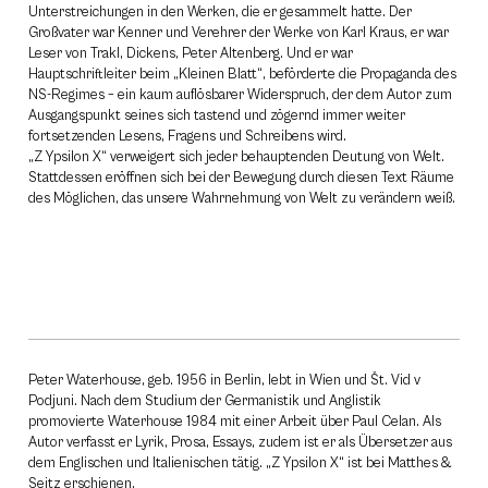
Unterstreichungen in den Werken, die er gesammelt hatte. Der
Großvater war Kenner und Verehrer der Werke von Karl Kraus, er war
Leser von Trakl, Dickens, Peter Altenberg. Und er war
Hauptschriftleiter beim „Kleinen Blatt“, beförderte die Propaganda des
NS-Regimes – ein kaum auflösbarer Widerspruch, der dem Autor zum
Ausgangspunkt seines sich tastend und zögernd immer weiter
fortsetzenden Lesens, Fragens und Schreibens wird.
„Z Ypsilon X“ verweigert sich jeder behauptenden Deutung von Welt.
Stattdessen eröffnen sich bei der Bewegung durch diesen Text Räume
des Möglichen, das unsere Wahrnehmung von Welt zu verändern weiß.
Peter Waterhouse, geb. 1956 in Berlin, lebt in Wien und Št. Vid v
Podjuni. Nach dem Studium der Germanistik und Anglistik
promovierte Waterhouse 1984 mit einer Arbeit über Paul Celan. Als
Autor verfasst er Lyrik, Prosa, Essays, zudem ist er als Übersetzer aus
dem Englischen und Italienischen tätig. „Z Ypsilon X“ ist bei Matthes &
Seitz erschienen.