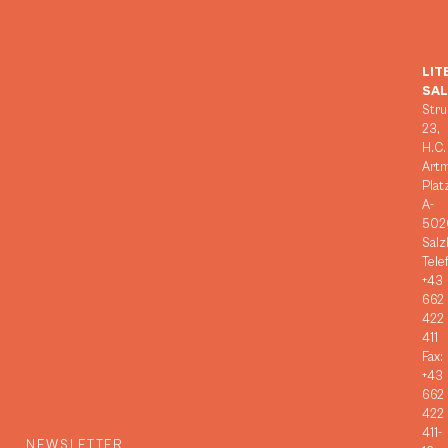
LIT
SA
Stru
23,
H.C.
Art
Plat
A-
502
Salz
Tele
+43
662
422
411
Fax:
+43
662
422
411-
NEWSLETTER