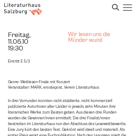
Freitag,
Wir lesen uns die
Münder wund
11.06.10
19:30
Eintritt E 5/3
Genre: Wettlesen-Finale mit Konzert
Veranstalter: MARK, erostepost, Verein Literaturhaus
In drei Vorrunden konnten nicht etablierte, nicht kommerziell
publizierte AutorInnen aller Länder in jeweils zehn Minuten ihre
literarischen Werke zum Besten geben. Aus diesen drei Runden
wurden die Gewinner/innen ermittelt. Die drei Finalist/innen
bestreiten im Literaturhaus nun den Abschluss des Lesewettbewerbs.
Eine Jury kürt den besten Text. Gekrönt wird ideell und materiell. Als
erster Preis winkt eine Buchpublikation. Nach den Lesungen spielt die