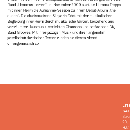
Band „Hemmas Herren“. Im November 2009 startete Hemma Treppo
mit ihren Herrn die Aufnahme-Session zu ihrem Debüt-Album „the
queen“. Die charismatische Sängerin führt mit der musikalischen
Begleitung ihrer Herrn durch musikalische Gärten, bestehend aus
verträumter Hausmusik, verliebten Chansons und betörenden Big-
Band Grooves. Mit ihrer jazzigen Musik und ihren angenehm
gesellschaftskritischen Texten runden sie diesen Abend
ohrengenüsslich ab.
LIT
SA
Stru
23,
H.C.