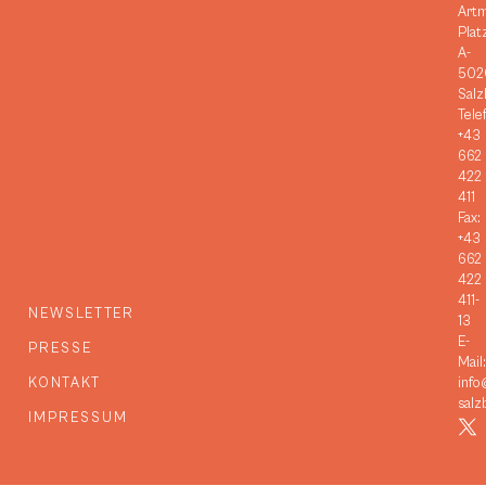
Art
Plat
A-
502
Salz
Tele
+43
662
422
411
Fax:
+43
662
422
411-
NEWSLETTER
13
E-
PRESSE
Mail:
KONTAKT
info
salz
IMPRESSUM