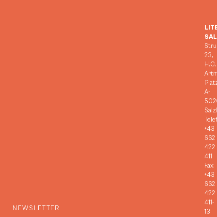
LIT
SA
Stru
23,
H.C.
Art
Plat
A-
502
Salz
Tele
+43
662
422
411
Fax:
+43
662
422
411-
NEWSLETTER
13