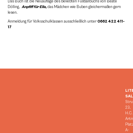
Das Buch ist die Neuauflage des beliebten Fußballbuchs von Beate
Dölling,
Anpfiff für Ella,
das Mädchen wie Buben gleichermaßen gern
lesen.
Anmeldung für Volksschulklassen ausschließlich unter
0662 422 411-
17
LIT
SA
Stru
23,
H.C.
Art
Plat
A-