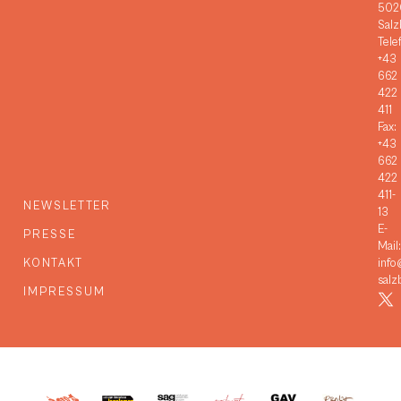
502
Salz
Tele
+43
662
422
411
Fax:
+43
662
422
411-
NEWSLETTER
13
E-
PRESSE
Mail:
KONTAKT
info
salz
IMPRESSUM