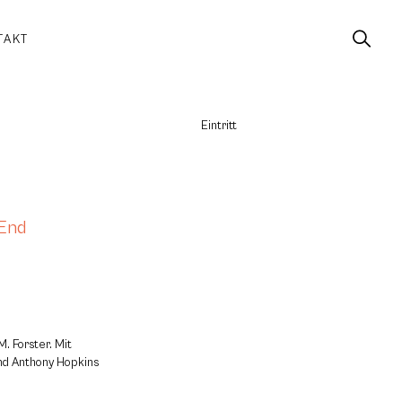
TAKT
Eintritt
End
. Forster. Mit
d Anthony Hopkins