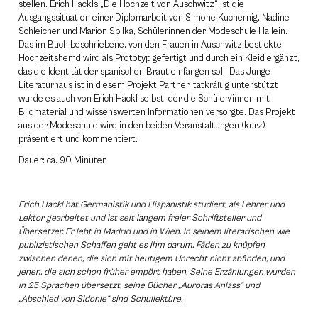
stellen. Erich Hackls „Die Hochzeit von Auschwitz“ ist die
Ausgangssituation einer Diplomarbeit von Simone Kuchernig, Nadine
Schleicher und Marion Spilka, Schülerinnen der Modeschule Hallein.
Das im Buch beschriebene, von den Frauen in Auschwitz bestickte
Hochzeitshemd wird als Prototyp gefertigt und durch ein Kleid ergänzt,
das die Identität der spanischen Braut einfangen soll. Das Junge
Literaturhaus ist in diesem Projekt Partner, tatkräftig unterstützt
wurde es auch von Erich Hackl selbst, der die Schüler/innen mit
Bildmaterial und wissenswerten Informationen versorgte. Das Projekt
aus der Modeschule wird in den beiden Veranstaltungen (kurz)
präsentiert und kommentiert.
Dauer: ca. 90 Minuten
Erich Hackl hat Germanistik und Hispanistik studiert, als Lehrer und
Lektor gearbeitet und ist seit langem freier Schriftsteller und
Übersetzer. Er lebt in Madrid und in Wien. In seinem literarischen wie
publizistischen Schaffen geht es ihm darum, Fäden zu knüpfen
zwischen denen, die sich mit heutigem Unrecht nicht abfinden, und
jenen, die sich schon früher empört haben. Seine Erzählungen wurden
in 25 Sprachen übersetzt, seine Bücher „Auroras Anlass” und
„Abschied von Sidonie” sind Schullektüre.