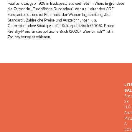
Paul Lendvai, geb. 1929 in Budapest, lebt seit 1957 in Wien. Er gründete
die Zeitschrift „Europäische Rundschau“, war u.a. Leiter des ORF-
Europastudios und ist Kolumnist der Wiener Tageszeitung „Der
Standard“. Zahlreiche Preise und Auszeichnungen, u.a.
Österreichischer Staatspreis für Kulturpublizistik (2005), Bruno-
Kreisky-Preis für das politische Buch (2020). „Wer bin ich?“ ist im
Zsolnay Verlag erschienen.
LIT
SA
Stru
23,
H.C.
Art
Plat
A-
502