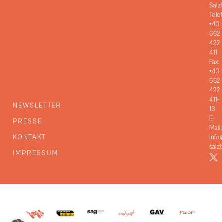
Salz
Tele
+43
662
422
411
Fax:
+43
662
422
411-
NEWSLETTER
13
E-
PRESSE
Mail:
KONTAKT
info
salz
IMPRESSUM