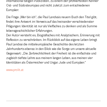
international tätigen Publizisten, zu einem der profiliertesten Kenner
Ost- und Südosteuropas und nicht zuletzt zum entschiedenen
Europäer.
Die Frage „Wer bin ich“, die Paul Lendvais neuem Buch den Titel gibt,
findet ihre Antwort im Verweis auf das Ineinander verschiedenster
Prägungen: Identität ist nur als Vielfaches zu denken und als Summe
lebensgeschichtlicher Erfahrungen.
Der Autor versteht es, Biografisches mit Analytischem, Erinnerung mit
Reflexion zu verschränken. Im Rückblick auf das eigene Leben bringt
Paul Lendvai die mitteleuropäische Geschichte des letzten
Jahrhunderts ebenso in den Blick wie die Sorge um unsere aktuelle
Gegenwart: „Die Zerbrechlichkeit der Freiheit ist die einfachste und
zugleich tiefste Lehre aus meinem langen Leben, aus meinen vier
Identitäten als Österreicher und Ungar, Jude und Europäer.“
www.prolit.at