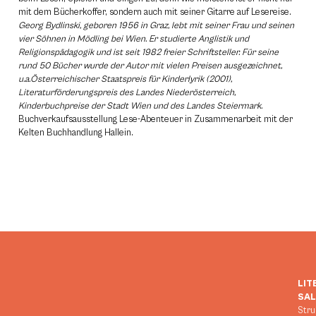
mit dem Bücherkoffer, sondern auch mit seiner Gitarre auf Lesereise.
Georg Bydlinski, geboren 1956 in Graz, lebt mit seiner Frau und seinen
vier Söhnen in Mödling bei Wien. Er studierte Anglistik und
Religionspädagogik und ist seit 1982 freier Schriftsteller. Für seine
rund 50 Bücher wurde der Autor mit vielen Preisen ausgezeichnet,
u.a.Österreichischer Staatspreis für Kinderlyrik (2001),
Literaturförderungspreis des Landes Niederösterreich,
Kinderbuchpreise der Stadt Wien und des Landes Steiermark.
Buchverkaufsausstellung Lese-Abenteuer in Zusammenarbeit mit der
Kelten Buchhandlung Hallein.
LIT
SA
Stru