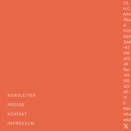
23,
H.C.
Art
Plat
A-
502
Salz
Tele
+43
662
422
411
Fax:
+43
662
422
411-
NEWSLETTER
13
E-
PRESSE
Mail:
KONTAKT
info
salz
IMPRESSUM