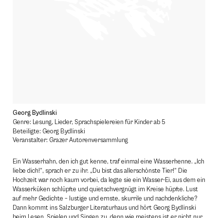
Georg Bydlinski
Genre: Lesung, Lieder, Sprachspielereien für Kinder ab 5
Beteiligte: Georg Bydlinski
Veranstalter: Grazer Autorenversammlung
Ein Wasserhahn, den ich gut kenne, traf einmal eine Wasserhenne. „Ich
liebe dich!“, sprach er zu ihr. „Du bist das allerschönste Tier!“ Die
Hochzeit war noch kaum vorbei, da legte sie ein Wasser-Ei, aus dem ein
Wasserküken schlüpfte und quietschvergnügt im Kreise hüpfte. Lust
auf mehr Gedichte – lustige und ernste, skurrile und nachdenkliche?
Dann kommt ins Salzburger Literaturhaus und hört Georg Bydlinski
beim Lesen, Spielen und Singen zu, denn wie meistens ist er nicht nur