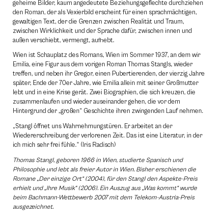
geheime Bilder, kaum angedeutete Beziehungsgeflechte durchziehen
den Roman, der als Vexierbild erscheint für einen sprachmächtigen,
gewaltigen Text, der die Grenzen zwischen Realität und Traum,
zwischen Wirklichkeit und der Sprache dafür, zwischen innen und
außen verschiebt, vermengt, aufhebt.
Wien ist Schauplatz des Romans, Wien im Sommer 1937, an dem wir
Emilia, eine Figur aus dem vorigen Roman Thomas Stangls, wieder
treffen, und neben ihr Gregor, einen Pubertierenden, der vierzig Jahre
später, Ende der 70er Jahre, wie Emilia allein mit seiner Großmutter
lebt und in eine Krise gerät. Zwei Biographien, die sich kreuzen, die
zusammenlaufen und wieder auseinander gehen, die vor dem
Hintergrund der „großen“ Geschichte ihren zwingenden Lauf nehmen.
„Stangl öffnet uns Wahrnehmungstüren. Er arbeitet an der
Wiedererschreibung der verlorenen Zeit. Das ist eine Literatur, in der
ich mich sehr frei fühle.“ (Iris Radisch)
Thomas Stangl, geboren 1966 in Wien, studierte Spanisch und
Philosophie und lebt als freier Autor in Wien. Bisher erschienen die
Romane „Der einzige Ort“ (2004), für den Stangl den Aspekte-Preis
erhielt und „Ihre Musik“ (2006). Ein Auszug aus „Was kommt“ wurde
beim Bachmann-Wettbewerb 2007 mit dem Telekom-Austria-Preis
ausgezeichnet.