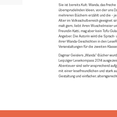
Sie ist bereits Kult: Wanda, das frech
übersprudelnden Ideen, von der uns Da
mehreren Büchern erzählt und die – je 
Alter im Volksschulbereich geeignet si
malt gern, liebt ihren Wuschelmeier u
Freundin Katti, mag aber kein Tofu-Gul
Angeber. Die Autorin wird die Sprach- 
ihrer Wanda-Geschichten in den LeseR
Veranstaltungen für die zweiten Klasse
Dagmar Geislers „Wanda”-Bücher wur
Leipziger Lesekompass 2014 ausgezei
Abenteuer sind sehr ansprechend auf
mit einer lesefreundlichen und stark a
Gestaltung und einfacher, altersgerech