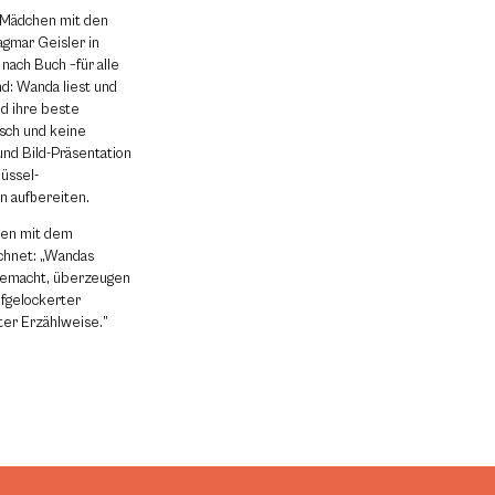
e Mädchen mit den
gmar Geisler in
nach Buch –für alle
nd: Wanda liest und
nd ihre beste
asch und keine
und Bild-Präsentation
üssel-
n aufbereiten.
den mit dem
chnet: „Wandas
gemacht, überzeugen
ufgelockerter
ter Erzählweise.”