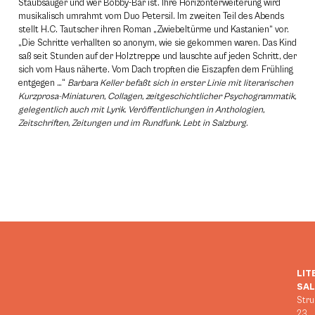
Staubsauger und wer Bobby-Bär ist. Ihre Horizonterweiterung wird
musikalisch umrahmt vom Duo Petersil. Im zweiten Teil des Abends
stellt H.C. Tautscher ihren Roman „Zwiebeltürme und Kastanien“ vor.
„Die Schritte verhallten so anonym, wie sie gekommen waren. Das Kind
saß seit Stunden auf der Holztreppe und lauschte auf jeden Schritt, der
sich vom Haus näherte. Vom Dach tropften die Eiszapfen dem Frühling
entgegen …“
Barbara Keller befaßt sich in erster Linie mit literarischen
Kurzprosa-Miniaturen, Collagen, zeitgeschichtlicher Psychogrammatik,
gelegentlich auch mit Lyrik. Veröffentlichungen in Anthologien,
Zeitschriften, Zeitungen und im Rundfunk. Lebt in Salzburg.
LIT
SA
Stru
23,