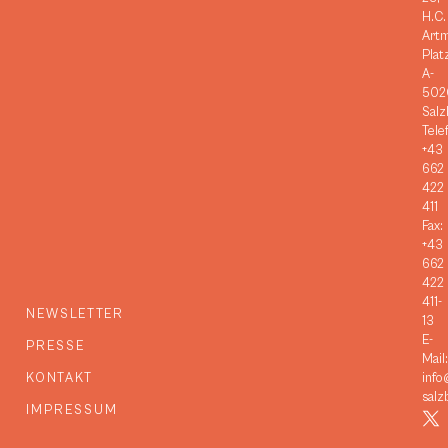
H.C.
Art
Plat
A-
502
Salz
Tele
+43
662
422
411
Fax:
+43
662
422
411-
NEWSLETTER
13
E-
PRESSE
Mail:
KONTAKT
info
salz
IMPRESSUM