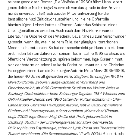
seinem grandiosen Roman „Die Wolfshaut“ (1960) führt Hans Lebert
jenes defekte Nachkriegs-Österreich vor, das gerade in der Provinz
nichts unversucht ließ, sich aus der Mitverantwortung für die
bestialische Nazi-Zeit davonzustehlen und in eine Opferrolle
hineinzulügen. Lebert hatte als Roman- Autor das Schicksal eines
Unzeitgemäßen zu erleiden. Auch nach dem Nazi-Terror wurde
Literatur im Österreich des Wiederaufbaus nahezu zum Verschwinden
gebracht, wenn sie, wie in seinem Falle, den gängigen literarischen
Moden nicht entsprach. So hat der sprachmächtige Hans Lebert denn
erst in den letzten Jahren vor seinem Tod im Jahre 1993 so etwas wie
öffentliche Wertschätzung zu spüren bekommen. Inge Glaser nimmt
sich der österreichischen Lyrikerin Christine Lavant an, und Christine
Haidegger erinnert an die Salzburger Autorin Meta Merz (1965-1989),
die heuer 40 Jahre alt geworden wäre.
Siegbert Stronegger, 1943 in
Gleisdorf/Stmk. geboren, aufgewachsen in Vorarlberg und
Oberösterreich, ab 1968 Germanistik-Studium bei Walter Weiss in
Salzburg, Chefredakteur beim Salzburger Tagblatt, 1984 Wechsel zum
ORF/Aktueller Dienst, seit 1990 Leiter der Kulturredaktion im ORF-
Landestudio. Christine Haidegger, Autorin, lebt in Salzburg; mehrere
Bücher und Literaturpreise, zuletzt erschien „Mama dear“(Roman,
engl., 2002). Inge Glaser, Mag. Dr. Dr. phil. Prof., geboren/lebt in
Salzburg; Studium der Erziehungswissenschaften, Germanistik,
Philosophie und Psychologie, schreibt Lyrik, Prosa und Theaterstücke.
Zuletzt erschienen „Die Steppenschalmei“ (Lyrik, 2004).
Büchertisch: