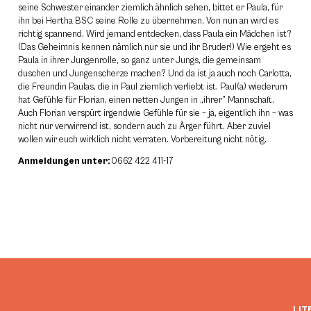
seine Schwester einander ziemlich ähnlich sehen, bittet er Paula, für
ihn bei Hertha BSC seine Rolle zu übernehmen. Von nun an wird es
richtig spannend. Wird jemand entdecken, dass Paula ein Mädchen ist?
(Das Geheimnis kennen nämlich nur sie und ihr Bruder!) Wie ergeht es
Paula in ihrer Jungenrolle, so ganz unter Jungs, die gemeinsam
duschen und Jungenscherze machen? Und da ist ja auch noch Carlotta,
die Freundin Paulas, die in Paul ziemlich verliebt ist. Paul(a) wiederum
hat Gefühle für Florian, einen netten Jungen in „ihrer” Mannschaft.
Auch Florian verspürt irgendwie Gefühle für sie – ja, eigentlich ihn – was
nicht nur verwirrend ist, sondern auch zu Ärger führt. Aber zuviel
wollen wir euch wirklich nicht verraten.
Vorbereitung nicht nötig.
Anmeldungen unter:
0662 422 411-17
LIT