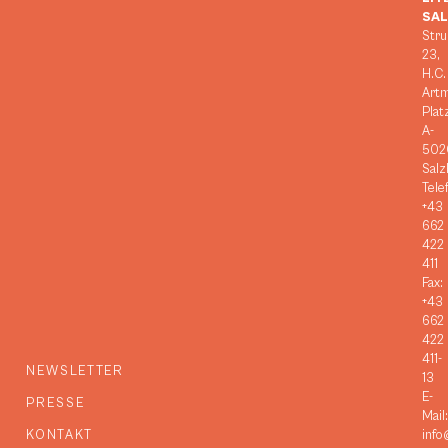
SA
Stru
23,
H.C.
Art
Plat
A-
502
Salz
Tele
+43
662
422
411
Fax:
+43
662
422
411-
NEWSLETTER
13
E-
PRESSE
Mail:
KONTAKT
info