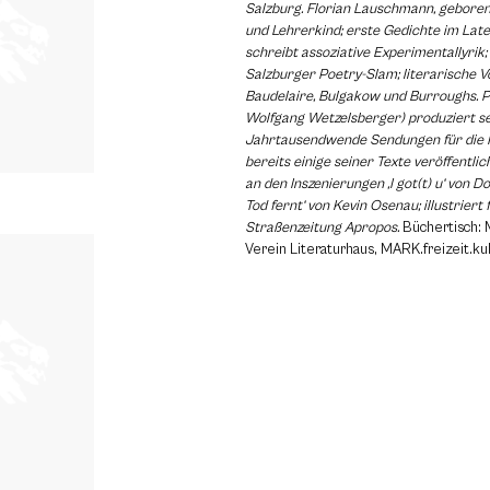
Salzburg. Florian Lauschmann, gebore
und Lehrerkind; erste Gedichte im Late
schreibt assoziative Experimentallyrik;
Salzburger Poetry-Slam; literarische V
Baudelaire, Bulgakow und Burroughs. P
Wolfgang Wetzelsberger) produziert se
Jahrtausendwende Sendungen für die R
bereits einige seiner Texte veröffentli
an den Inszenierungen ‚I got(t) u‘ von D
Tod fernt‘ von Kevin Osenau; illustriert 
Straßenzeitung Apropos.
Büchertisch: 
Verein Literaturhaus, MARK.freizeit.ku