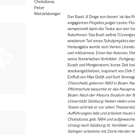
Cholodcova,
Peter
Wetzelsberger
Der Band ‚4 Dinge von denen‘ ist das R
engagierten Projekts junger Leute: Flo
versammelt darin die Texte von vier (
AutorInnen. Das Buch selbst (Covergest
wiederum Teil eines Schulprojekts der
Herausgabe wurde vom Verein Literatu
und mitbetreut. Einer der Autoren, Pet
seine literarischen Vorbilder: ‚Fortges
Busch und Morgenstern, kurze Zeit be
steckengeblieben, inspiriert von Dirk 
Einfluß von Max Goldt und Kurt Vonnegu
Chiocchetti, geboren 1983 in Bozen. N
Pflichtschule besuchte er das Neuspra
Bozen. Nach der Matura Studium der Bi
Universität Salzburg. Neben vielen unv
Texten schrieb er vor allem Theaterstü
Aufführungen; lebt und arbeitet heute i
Cholodcova, geb. 1984 und aufgewachs
Umzug nach Salzburg; lit. Vorbilder u.a
Salinger; arbeitete mit Doris Harder; l