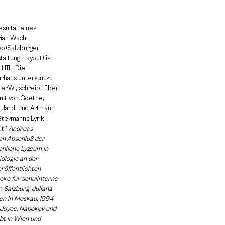
esultat eines
rian Wacht
neo)Salzburger
altung, Layout) ist
 HTL. Die
rhaus unterstützt
er.W., schreibt über
pült von Goethe,
i Jandl und Artmann
Stermanns Lyrik,
t.‘
Andreas
ach Abschluß der
chliche Lyzeum in
ologie an der
eröffentlichten
cke für schulinterne
n Salzburg. Juliana
en in Moskau, 1994
. Joyce, Nabokov und
ebt in Wien und