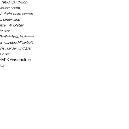
n 1980, Sandwich-
inunterricht;
 Auftritt beim ersten
orbilder sind
eter W. (Peter
it der
adiofabrik, in denen
cht wurden; Mitarbeit
oris Harder und ‚Der
für die
MARK Veranstalter:
ltur