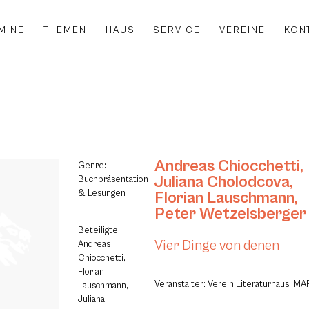
MINE
THEMEN
HAUS
SERVICE
VEREINE
KON
Andreas Chiocchetti
,
Genre:
Juliana Cholodcova
,
Buchpräsentation
& Lesungen
Florian Lauschmann
,
Peter Wetzelsberger
Beteiligte:
Vier Dinge von denen
Andreas
Chiocchetti,
Florian
Veranstalter: Verein Literaturhaus, MAR
Lauschmann,
Juliana