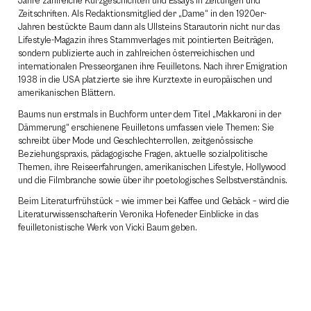
Jahre zahlreiche Kurzgeschichten und Essays in Zeitungen und
Zeitschriften. Als Redaktions­mitglied der „Dame“ in den 1920er-
Jahren bestückte Baum dann als Ullsteins Starautorin nicht nur das
Lifestyle-Magazin ihres Stammverlages mit pointierten Beiträgen,
sondern publizierte auch in zahlreichen österreichischen und
internationalen Presseorganen ihre Feuilletons. Nach ihrer Emigration
1938 in die USA platzierte sie ihre Kurztexte in europäischen und
amerikanischen Blättern.
Baums nun erstmals in Buchform unter dem Titel „Makkaroni in der
Dämmerung“ erschienene Feuilletons umfassen viele Themen: Sie
schreibt über Mode und Geschlechterrollen, zeitgenössische
Beziehungspraxis, pädagogische Fragen, aktuelle sozialpolitische
Themen, ihre Reiseerfahrungen, amerikanischen Lifestyle, Hollywood
und die Filmbranche sowie über ihr poetologisches Selbstverständnis.
Beim Literaturfrühstück – wie immer bei Kaffee und Gebäck – wird die
Literaturwissenschafterin Veronika Hofeneder Einblicke in das
feuilletonistische Werk von Vicki Baum geben.