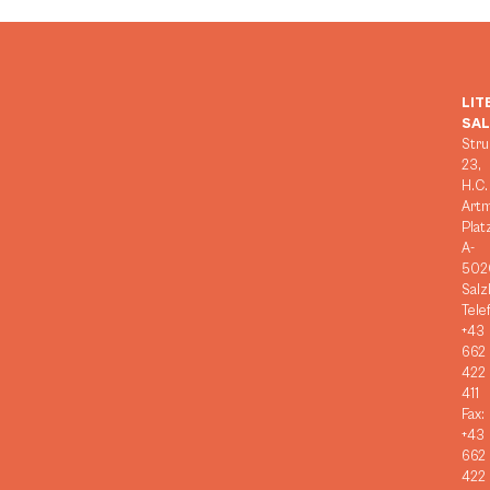
LIT
SA
Stru
23,
H.C.
Art
Plat
A-
502
Salz
Tele
+43
662
422
411
Fax:
+43
662
422