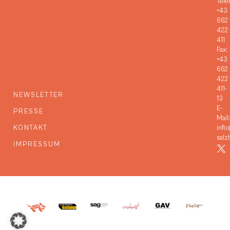
Tele
+43
662
422
411
Fax:
+43
662
422
411-
NEWSLETTER
13
E-
PRESSE
Mail:
KONTAKT
info
salz
IMPRESSUM