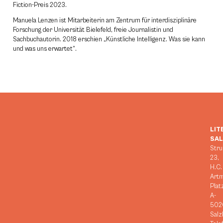
Fiction-Preis 2023.
Manuela Lenzen ist Mitarbeiterin am Zentrum für interdisziplinäre
Forschung der Universität Bielefeld, freie Journalistin und
Sachbuchautorin. 2018 erschien „Künstliche Intelligenz. Was sie kann
und was uns erwartet“.
LIT
SA
Stru
23,
H.C.
Art
Plat
A-
502
Salz