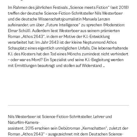
Im Rahmen des jährlichen Festivals „Science meets Fiction“ (seit 2018)
treffen der deutsche Science-Fiction-Schriftsteller Nils Westerboer
und die deutsche Wissenschaftsjournalistin Manuela Lenzen
aufeinander, um über „Future Intelligence“ zu sprechen (Moderation:
Elmar Schüll). Außerdem liest Westerboer aus seinem prämierten
Roman „Athos 2643“, in dem er Motive der K.I.-Entwicklung
verarbeitet hat: Im Jahr 2643 ist der kleine Neptunmond Athos
Schauplatz eines eigentlich unmöglichen Unfalls. Die lebenserhaltende
K.I. des Klosters hat den Tod eines Mönchs zumindest nicht verhindert
– oder war es Mord? Ein Spezialist und seine K.I.-Beg­leitung werden
mit Ermittlungen beauftragt und stoßen auf Widerstand …
Nils Westerboer ist Science-Fiction-Schriftsteller, Lehrer und
Naturfilm-Kamera-­
assistent. 2015 erschien sein Debütroman „Kernschatten“, zuletzt der
Roman „Athos 2643“ – ausgezeichnet mit dem Deutschen Science-