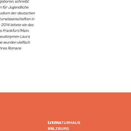
geboren, schreibt
 für Jugendliche
tudium der deutschen
turwissenschaften in
2014 leitete sie das
 Frankfurt/Main.
Pseudonymen Laura
ne wurden vielfach
 ihres Romans
LITERATURHAUS
Telefon:
SALZBURG
+43