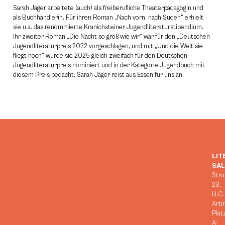
Sarah Jäger arbeitete (auch) als freiberufliche Theaterpädagogin und
als Buchhändlerin. Für ihren Roman „Nach vorn, nach Süden“ erhielt
sie u.a. das renommierte Kranichsteiner Jugendliteraturstipendium.
Ihr zweiter Roman „Die Nacht so groß wie wir“ war für den „Deutschen
Jugendliteraturpreis 2022 vorgeschlagen, und mit „Und die Welt sie
fliegt hoch“ wurde sie 2025 gleich zweifach für den Deutschen
Jugendliteraturpreis nominiert und in der Kategorie Jugendbuch mit
diesem Preis bedacht. Sarah Jäger reist aus Essen für uns an.
LIT
SA
Stru
23,
H.C.
Art
Plat
A-