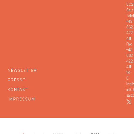
502
Salz
Tele
+43
662
422
411
Fax:
+43
662
422
411-
NEWSLETTER
13
E-
PRESSE
Mail:
KONTAKT
info
salz
IMPRESSUM