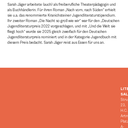
Sarah Jäger arbeitete (auch) als freiberufliche Theaterpädagogin und
als Buchhändlerin. Für ihren Roman „Nach vorn, nach Süden“ erhielt
sie u.a. das renommierte Kranichsteiner Jugendliteraturstipendium.
Ihr zweiter Roman „Die Nacht so groß wie wir“ war für den „Deutschen
Jugendliteraturpreis 2022 vorgeschlagen, und mit „Und die Welt sie
fliegt hoch“ wurde sie 2025 gleich zweifach für den Deutschen
Jugendliteraturpreis nominiert und in der Kategorie Jugendbuch mit
diesem Preis bedacht. Sarah Jäger reist aus Essen für uns an.
LIT
SA
Stru
23,
H.C.
Art
Plat
A-