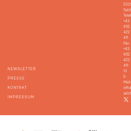
502
Salz
Tele
+43
662
422
411
Fax:
+43
662
422
411-
NEWSLETTER
13
E-
PRESSE
Mail:
KONTAKT
info
salz
IMPRESSUM