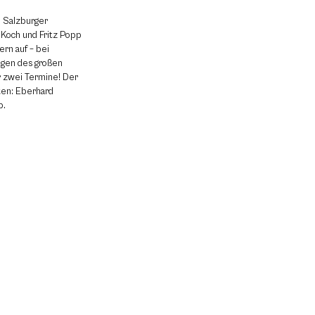
i Salzburger
 Koch und Fritz Popp
ern auf – bei
gen des großen
r zwei Termine! Der
en: Eberhard
p.