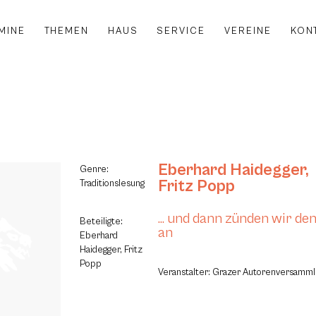
MINE
THEMEN
HAUS
SERVICE
VEREINE
KON
Eberhard Haidegger
,
Genre:
Fritz Popp
Traditionslesung
… und dann zünden wir de
Beteiligte:
an
Eberhard
Haidegger, Fritz
Popp
Veranstalter: Grazer Autorenversamml