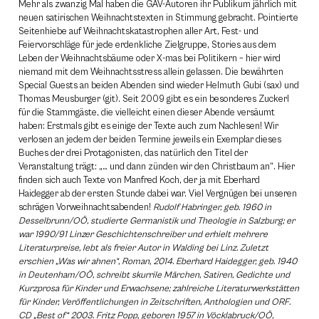
Mehr als zwanzig Mal haben die GAV-Autoren ihr Publikum jährlich mit
neuen satirischen Weihnachtstexten in Stimmung gebracht. Pointierte
Seitenhiebe auf Weihnachtskatastrophen aller Art, Fest- und
Feiervorschläge für jede erdenkliche Zielgruppe, Stories aus dem
Leben der Weihnachtsbäume oder X-mas bei Politikern – hier wird
niemand mit dem Weihnachtsstress allein gelassen. Die bewährten
Special Guests an beiden Abenden sind wieder Helmuth Gubi (sax) und
Thomas Meusburger (git). Seit 2009 gibt es ein besonderes Zuckerl
für die Stammgäste, die vielleicht einen dieser Abende versäumt
haben: Erstmals gibt es einige der Texte auch zum Nachlesen! Wir
verlosen an jedem der beiden Termine jeweils ein Exemplar dieses
Buches der drei Protagonisten, das natürlich den Titel der
Veranstaltung trägt: „… und dann zünden wir den Christbaum an“. Hier
finden sich auch Texte von Manfred Koch, der ja mit Eberhard
Haidegger ab der ersten Stunde dabei war. Viel Vergnügen bei unseren
schrägen Vorweihnachtsabenden!
Rudolf Habringer, geb. 1960 in
Desselbrunn/OÖ, studierte Germanistik und Theologie in Salzburg; er
war 1990/91 Linzer Geschichtenschreiber und erhielt mehrere
Literaturpreise, lebt als freier Autor in Walding bei Linz. Zuletzt
erschien „Was wir ahnen“, Roman, 2014. Eberhard Haidegger, geb. 1940
in Deutenham/OÖ, schreibt skurrile Märchen, Satiren, Gedichte und
Kurzprosa für Kinder und Erwachsene; zahlreiche Literaturwerkstätten
für Kinder, Veröffentlichungen in Zeitschriften, Anthologien und ORF.
CD „Best of“ 2003. Fritz Popp, geboren 1957 in Vöcklabruck/OÖ,