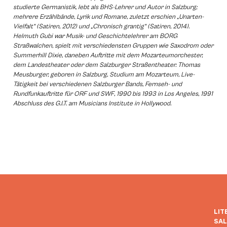
studierte Germanistik, lebt als BHS-Lehrer und Autor in Salzburg;
mehrere Erzählbände, Lyrik und Romane, zuletzt erschien „Unarten-
Vielfalt“ (Satiren, 2012) und „Chronisch grantig“ (Satiren, 2014).
Helmuth Gubi war Musik- und Geschichtelehrer am BORG
Straßwalchen, spielt mit verschiedensten Gruppen wie Saxodrom oder
Summerhill Dixie, daneben Auftritte mit dem Mozarteumorchester,
dem Landestheater oder dem Salzburger Straßentheater. Thomas
Meusburger, geboren in Salzburg, Studium am Mozarteum, Live-
Tätigkeit bei verschiedenen Salzburger Bands, Fernseh- und
Rundfunkauftritte für ORF und SWF, 1990 bis 1993 in Los Angeles, 1991
Abschluss des G.I.T. am Musicians Institute in Hollywood.
LIT
SA