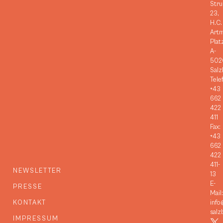
Stru
23,
H.C.
Art
Plat
A-
502
Salz
Tele
+43
662
422
411
Fax:
+43
662
422
411-
NEWSLETTER
13
E-
PRESSE
Mail:
KONTAKT
info
salz
IMPRESSUM