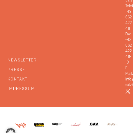
Salz
Tele
+43
662
422
411
Fax:
+43
662
422
411-
NEWSLETTER
13
E-
PRESSE
Mail:
KONTAKT
info
salz
IMPRESSUM