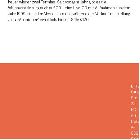
heuer wieder zwei Termine. Seit vorigem Jahr gibt es die
Weihnachtslesung auch auf CD – eine Live-CD mit Aufnahmen aus dem
Jahr 1999 ist an der Abendkassa und während der Verkaufsausstellung
„Lese-Abenteuer“ erhältlich. Eintritt S 150/120
LIT
SA
Stru
23,
H.C.
Art
Plat
A-
502