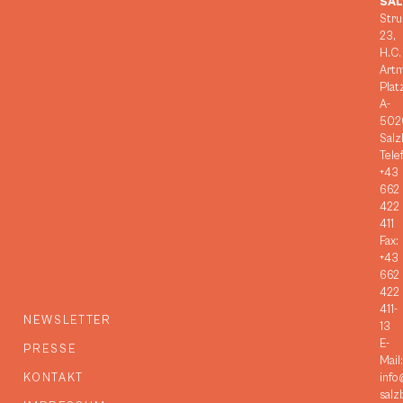
SA
Stru
23,
H.C.
Art
Plat
A-
502
Salz
Tele
+43
662
422
411
Fax:
+43
662
422
411-
NEWSLETTER
13
E-
PRESSE
Mail:
KONTAKT
info
salz