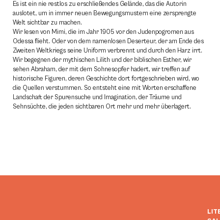
Es ist ein nie restlos zu erschließendes Gelände, das die Autorin
auslotet, um in immer neuen Bewegungsmustern eine zersprengte
Welt sichtbar zu machen.
Wir lesen von Mimi, die im Jahr 1905 vor den Judenpogromen aus
Odessa flieht. Oder von dem namenlosen Deserteur, der am Ende des
Zweiten Weltkriegs seine Uniform verbrennt und durch den Harz irrt.
Wir begegnen der mythischen Lilith und der biblischen Esther, wir
sehen Abraham, der mit dem Sohnesopfer hadert, wir treffen auf
historische Figuren, deren Geschichte dort fortgeschrieben wird, wo
die Quellen verstummen. So entsteht eine mit Worten erschaffene
Landschaft der Spurensuche und Imagination, der Träume und
Sehnsüchte, die jeden sichtbaren Ort mehr und mehr überlagert.
LIT