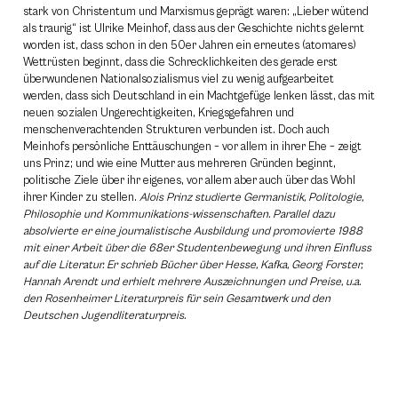
stark von Christentum und Marxismus geprägt waren: „Lieber wütend
als traurig“ ist Ulrike Meinhof, dass aus der Geschichte nichts gelernt
worden ist, dass schon in den 50er Jahren ein erneutes (atomares)
Wettrüsten beginnt, dass die Schrecklichkeiten des gerade erst
überwundenen Nationalsozialismus viel zu wenig aufgearbeitet
werden, dass sich Deutschland in ein Machtgefüge lenken lässt, das mit
neuen sozialen Ungerechtigkeiten, Kriegsgefahren und
menschenverachtenden Strukturen verbunden ist. Doch auch
Meinhofs persönliche Enttäuschungen – vor allem in ihrer Ehe – zeigt
uns Prinz; und wie eine Mutter aus mehreren Gründen beginnt,
politische Ziele über ihr eigenes, vor allem aber auch über das Wohl
ihrer Kinder zu stellen.
Alois Prinz studierte Germanistik, Politologie,
Philosophie und Kommunikations-wissenschaften. Parallel dazu
absolvierte er eine journalistische Ausbildung und promovierte 1988
mit einer Arbeit über die 68er Studentenbewegung und ihren Einfluss
auf die Literatur. Er schrieb Bücher über Hesse, Kafka, Georg Forster,
Hannah Arendt und erhielt mehrere Auszeichnungen und Preise, u.a.
den Rosenheimer Literaturpreis für sein Gesamtwerk und den
Deutschen Jugendliteraturpreis.