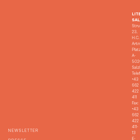
LIT
SA
Stru
23,
H.C.
Art
Plat
A-
502
Salz
Tele
+43
662
422
411
Fax:
+43
662
422
411-
NEWSLETTER
13
E-