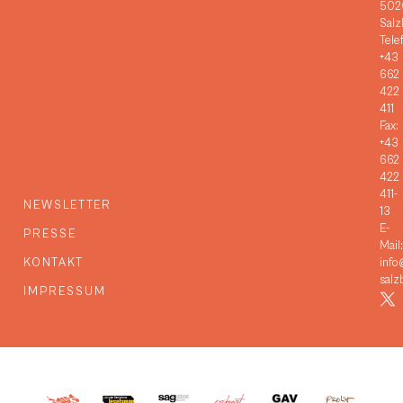
502
Salz
Tele
+43
662
422
411
Fax:
+43
662
422
411-
NEWSLETTER
13
E-
PRESSE
Mail:
KONTAKT
info
salz
IMPRESSUM