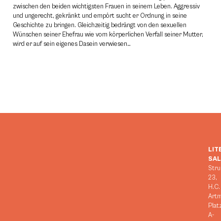
zwischen den beiden wichtigsten Frauen in seinem Leben. Aggressiv
und ungerecht, gekränkt und empört sucht er Ordnung in seine
Geschichte zu bringen. Gleichzeitig bedrängt von den sexuellen
Wünschen seiner Ehefrau wie vom körperlichen Verfall seiner Mutter,
wird er auf sein eigenes Dasein verwiesen…
LIT
SA
Stru
23,
H.C.
Art
Plat
A-