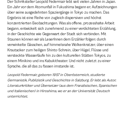
Der Schriftsteller ­Leopold Federmair lebt seit ­vielen Jahren in Japan.
Ein Jahr vor dem Atomunfall in Fukushima begann er, Aufzeichnungen
über seine ausgedehnten Spaziergänge in Tokyo zu machen. Das
Ergebnis ist eine Reihe von zugleich dispersiven und höchst
konzentrierten Beobachtungen. Was als offene, prozesshafte Arbeit
begann, entwickelt sich zunehmend zu einer verdichteten Erzählung,
in der Geschichte wie Gegenwart der Stadt sich verbinden. Mit
Staunen können wir als LeserInnen dem Erzähler folgen: durch
verwinkelte Gässchen, auf himmelsnahe Wolkenkratzer, über einen
Krautacker zum heiligen Shinto-Schrein, über Hügel, Flüsse und
versteckte Wasserläufe hin zu den kulturellen Stätten Tokyos, zu
einem Minikino und ins Kabukitheater. Und nicht zuletzt zu einer
Sprache, die all das zu fassen imstande ist.
Leopold Federmair, geboren 1957 in Oberösterreich, studierte
Germanistik, Publizistik und Geschichte in Salzburg. Er lebt als Autor,
Literaturkritiker und Übersetzer (aus dem Französischen, Spanischen
und Italienischen) in Hiroshima, wo er an der Universität Deutsch
unterrichtet.