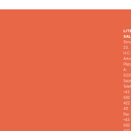
LIT
SA
Stru
23,
H.C.
Art
Plat
A-
502
Salz
Tele
+43
662
422
411
Fax:
+43
662